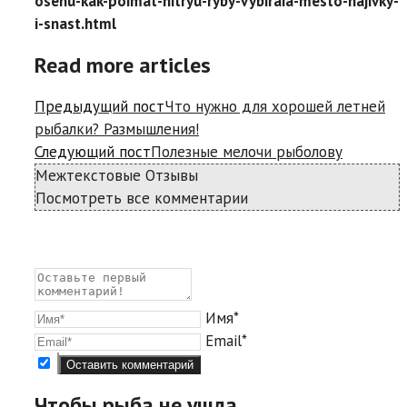
osenu-kak-poimat-hitryu-ryby-vybiraia-mesto-najivky-
i-snast.html
Read more articles
Предыдущий пост
Что нужно для хорошей летней
рыбалки? Размышления!
Следующий пост
Полезные мелочи рыболову
Межтекстовые Отзывы
Посмотреть все комментарии
Имя*
Email*
Чтобы рыба не ушла