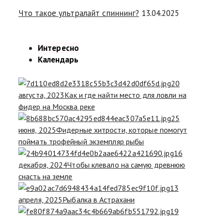
Что такое ультралайт спиннинг?
13.04.2025
Интересно
Календарь
20
августа, 2023
Как и где найти место для ловли на
фидер на Москва реке
25
июня, 2025
Фидерные хитрости, которые помогут
поймать трофейный экземпляр рыбы
16
декабря, 2024
Чтобы клевало на самую древнюю
снасть на земле
13
апреля, 2025
Рыбалка в Астрахани
19