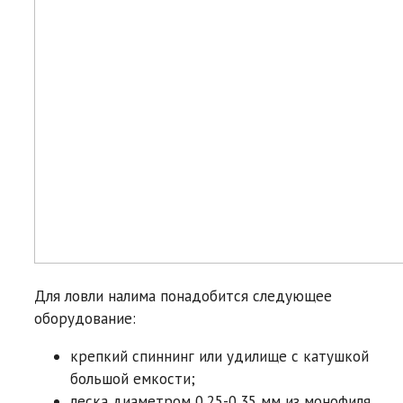
Для ловли налима понадобится следующее
оборудование:
крепкий спиннинг или удилище с катушкой
большой емкости;
леска диаметром 0,25-0,35 мм из монофиля