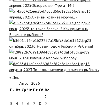
апреля, 2025
Обзор лодки Фрегат М-3
13
апреля, 2025
А как вы храните мормыш?
22
июня, 2025
Что такое Белачан? Как применять
Белачан в рыбалке?
23
октября, 2023
С Новым Годом Рыбаки и Рыбачки!
19
июня, 2024
Полезные мелочи рыболову
15
августа, 2023
Полезные мелочи для зимних рыбаков
« Дек
Август 2026
Пн
Вт
Ср
Чт
Пт
Сб
Вс
1
2
3
4
5
6
7
8
9