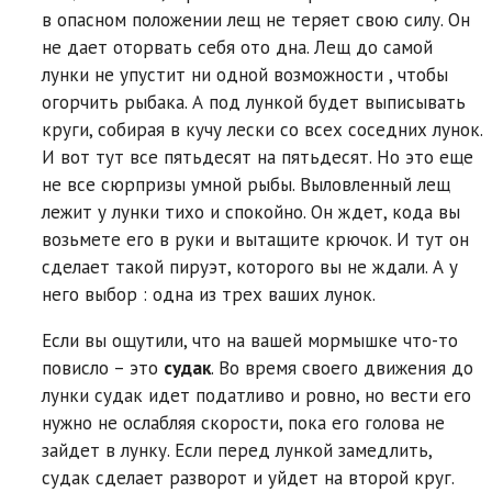
в опасном положении лещ не теряет свою силу. Он
не дает оторвать себя ото дна. Лещ до самой
лунки не упустит ни одной возможности , чтобы
огорчить рыбака. А под лункой будет выписывать
круги, собирая в кучу лески со всех соседних лунок.
И вот тут все пятьдесят на пятьдесят. Но это еще
не все сюрпризы умной рыбы. Выловленный лещ
лежит у лунки тихо и спокойно. Он ждет, кода вы
возьмете его в руки и вытащите крючок. И тут он
сделает такой пируэт, которого вы не ждали. А у
него выбор : одна из трех ваших лунок.
Если вы ощутили, что на вашей мормышке что-то
повисло – это
судак
. Во время своего движения до
лунки судак идет податливо и ровно, но вести его
нужно не ослабляя скорости, пока его голова не
зайдет в лунку. Если перед лункой замедлить,
судак сделает разворот и уйдет на второй круг.