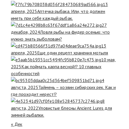
13
апреля, 2025
Аптечка рыбака. Или, что должен
иметь при себе каждый рыбак.
27
декабря, 2024
Ловля рыбы на фидер осенью: что
нужно знать рыболовам?
13
апреля, 2025
Еще один рецепт хранения мотыля
10 мая,
2025
Как поймать карпа весной!? 10 главных
особенностей
4
августа, 2025
Таймень – хозяин сибирских рек. Как и
где проходит нерест!?
8
августа, 2022
Уловистые блесны Ancient Lures для
зимней рыбалки.
« Дек