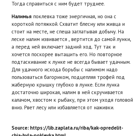
Тогда справиться с ним будет труднее.
Налимья
поклевка тоже энергичная, но она с
короткой потяжкой. Схватит блесну или живца и
стоит на месте, не спеша заглатывая добычу. На
леске налим извивается , вертится до самой лунки,
а перед ней включает задний ход. Тут так и
хочется поскорее вытащить его. Но повторное
подтаскивание к лунке не всегда бывает удачным.
Для удачного исхода борьбы с налимом надо
пользоваться багориком, подцепляя трофей под
жаберную крышку глубоко в лунке. Если лунка
достаточно широкая, налим в ней скручивается
калачом, хвостом к рыбаку, при этом уходя головой
вниз. Рвет лесу или избавляется от наживки.
Source: https://lib.zaplata.ru/riba/kak-opredelit-
chia-byla-poklevka.html