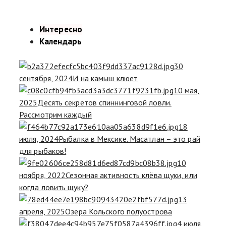
Интересно
Календарь
30
сентября, 2024
И на камыш клюет
10 мая,
2025
Десять секретов спиннинговой ловли.
Рассмотрим каждый
18
июля, 2024
Рыбалка в Мексике. Масатлан – это рай
для рыбаков!
10
ноября, 2022
Сезонная активность клёва щуки, или
когда ловить щуку?
13
апреля, 2025
Озера Кольского полуострова
4 июля,