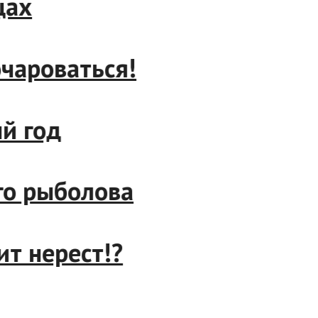
лищах
азочароваться!
лый год
щего рыболова
одит нерест!?