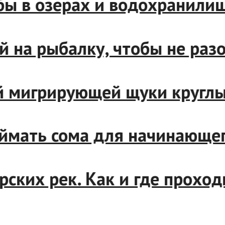
рыбы в озерах и водохрани
обой на рыбалку, чтобы не р
ной мигрирующей щуки круг
и поймать сома для начинаю
бирских рек. Как и где прох