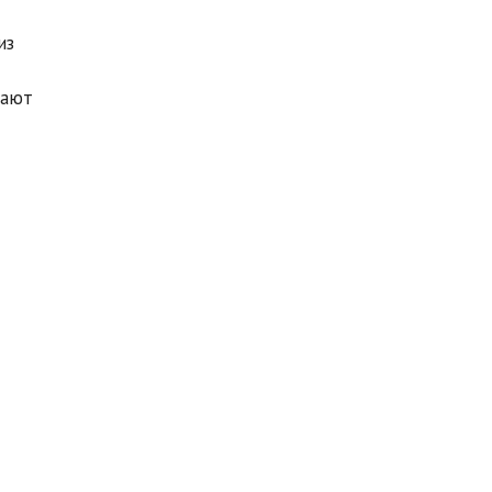
из
вают